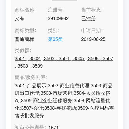
商标名称
注册号
当前状态
义有
39109662
已注册
商标类型
类别
申请日期
普通商标
第
35
类
2019-06-25
类似群
3501
,
3502
,
3503
,
3504
,
3505
,
3506
,
3507
,
3508
,
3509
商品/服务列表
3501-产品展示;3502-商业信息代理;3503-商品
进出口代理;3503-市场营销;3504-人员招收咨
询;3505-商业企业迁移服务;3506-网站流量优
化;3507-会计;3508-寻找赞助;3509-医疗用品零
售或批发服务
初审公告期号
1671