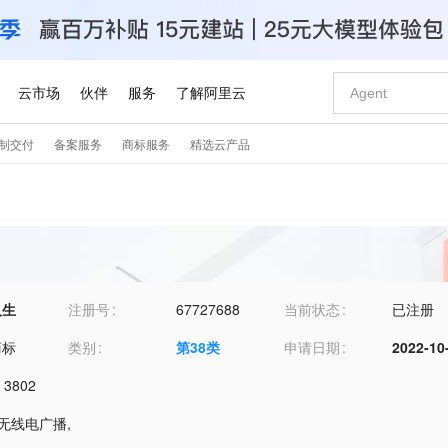
人生
注册号
67727688
当前状态
已注册
商标
类别
第
38
类
申请日期
2022-10
,
3802
1-无线电广播
,