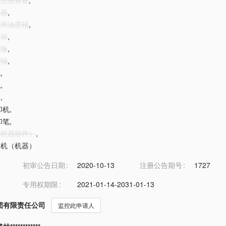
刷机上墨装置
,
机器
,
刷机用油墨辊
,
滚筒
,
胶版
,
胶辊
,
机
,
机
,
机
,
印机
,
印笔
,
筒（机器部件）
,
标签机（机器）
初审公告日期
2020-10-13
注册公告期号
1727
专用权期限
2021-01-14-2031-01-13
团有限责任公司
监控此申请人