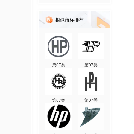
相似商标推荐
第
07
类
第
07
类
第
07
类
第
07
类