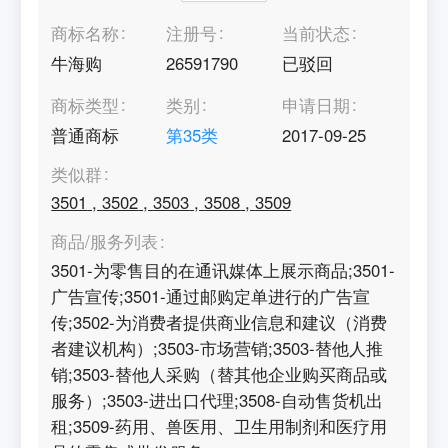
商标名称
注册号
当前状态
牛海购
26591790
已驳回
商标类型
类别
申请日期
普通商标
第
35
类
2017-09-25
类似群
3501
,
3502
,
3503
,
3508
,
3509
商品/服务列表
3501-为零售目的在通讯媒体上展示商品;3501-
广告宣传;3501-通过邮购定单进行的广告宣
传;3502-为消费者提供商业信息和建议（消费
者建议机构）;3503-市场营销;3503-替他人推
销;3503-替他人采购（替其他企业购买商品或
服务）;3503-进出口代理;3508-自动售货机出
租;3509-药用、兽医用、卫生用制剂和医疗用