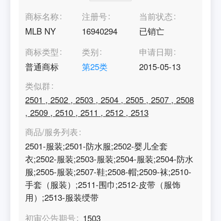
商标名称
注册号
当前状态
MLB NY
16940294
已销亡
商标类型
类别
申请日期
普通商标
第
25
类
2015-05-13
类似群
2501
,
2502
,
2503
,
2504
,
2505
,
2507
,
2508
,
2509
,
2510
,
2511
,
2512
,
2513
商品/服务列表
2501-服装;2501-防水服;2502-婴儿全套
衣;2502-服装;2503-服装;2504-服装;2504-防水
服;2505-服装;2507-鞋;2508-帽;2509-袜;2510-
手套（服装）;2511-围巾;2512-皮带（服饰
用）;2513-服装绶带
初审公告期号
1503