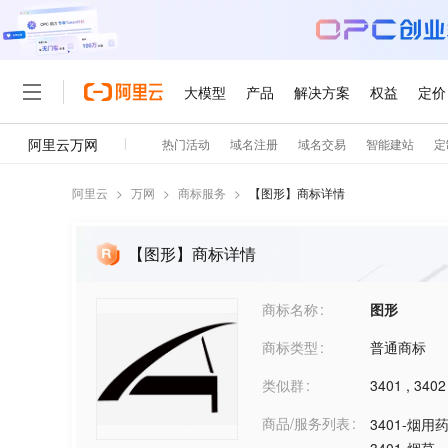
阿里云
>
万网
>
商标服务
>
【
图形
】商标详情
【图形】商标详情
商标名称
图形
商标类型
普通商标
类似群
3401
,
3402
商品/服务列表
3401-烟用