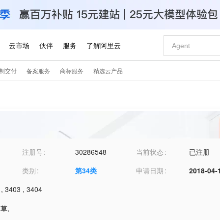
注册号
30286548
当前状态
已注册
类别
第
34
类
申请日期
2018-04-
,
3403
,
3404
药草
,