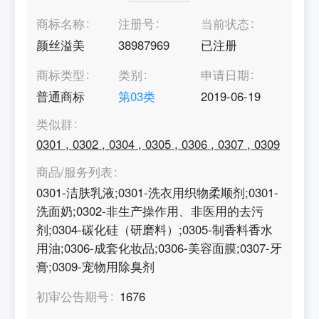
商标名称
注册号
当前状态
颜丝溢美
38987969
已注册
商标类型
类别
申请日期
普通商标
第
03
类
2019-06-19
类似群
0301
,
0302
,
0304
,
0305
,
0306
,
0307
,
0309
商品/服务列表
0301-洁肤乳液;0301-洗衣用织物柔顺剂;0301-
洗面奶;0302-非生产操作用、非医用的去污
剂;0304-碳化硅（研磨料）;0305-制香料香水
用油;0306-成套化妆品;0306-美容面膜;0307-牙
膏;0309-宠物用除臭剂
初审公告期号
1676