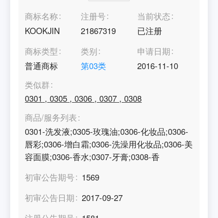
商标名称
注册号
当前状态
KOOKJIN
21867319
已注册
商标类型
类别
申请日期
普通商标
第
03
类
2016-11-10
类似群
0301
,
0305
,
0306
,
0307
,
0308
商品/服务列表
0301-洗发液;0305-玫瑰油;0306-化妆品;0306-
唇彩;0306-增白霜;0306-洗澡用化妆品;0306-美
容面膜;0306-香水;0307-牙膏;0308-香
初审公告期号
1569
初审公告日期
2017-09-27
注册公告期号
1581