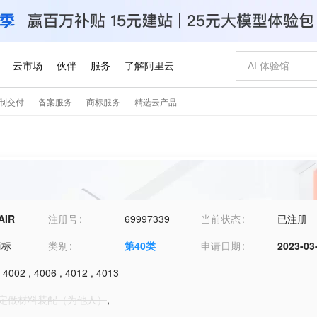
AIR
注册号
69997339
当前状态
已注册
商标
类别
第
40
类
申请日期
2023-03
,
4002
,
4006
,
4012
,
4013
1-定做材料装配（为他人）
,