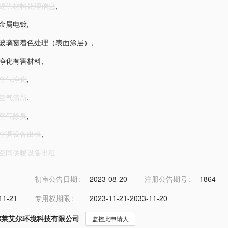
1-提供材料处理信息
,
2-金属电镀
,
6-玻璃窗着色处理（表面涂层）
,
2-净化有害材料
,
3-空气净化
,
3-空气清新
,
3-空气除臭
,
3-空调设备出租
,
3-空间供暖设备出租
初审公告日期
2023-08-20
注册公告期号
1864
11-21
专用权期限
2023-11-21-2033-11-20
弗莱艾尔环境科技有限公司
监控此申请人