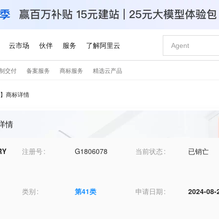
】商标详情
标详情
RY
注册号
G1806078
当前状态
已销亡
类别
第
41
类
申请日期
2024-08-