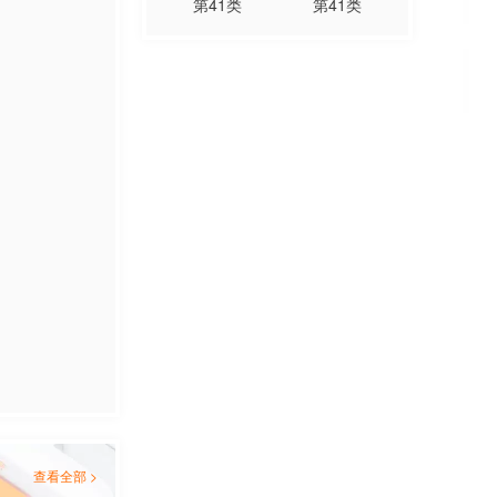
第
41
类
第
41
类
查看全部 >