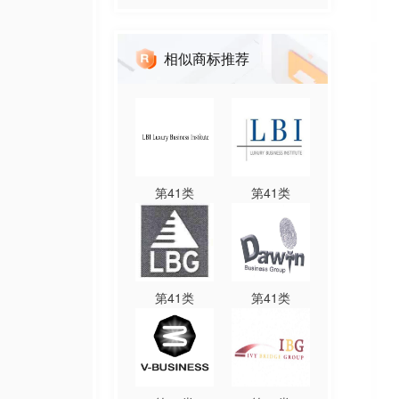
相似商标推荐
第
41
类
第
41
类
第
41
类
第
41
类