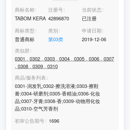
商标名称
注册号
当前状态
TABOM KERA
42896870
已注册
商标类型
类别
申请日期
普通商标
第
03
类
2019-12-06
类似群
0301
,
0302
,
0303
,
0304
,
0305
,
0306
,
0307
,
0308
,
0309
,
0310
商品/服务列表
0301-润发乳;0302-擦洗溶液;0303-擦鞋
膏;0304-研磨剂;0305-香精油;0306-化妆
品;0307-牙膏;0308-香;0309-动物用化妆
品;0310-空气芳香剂
初审公告期号
1696