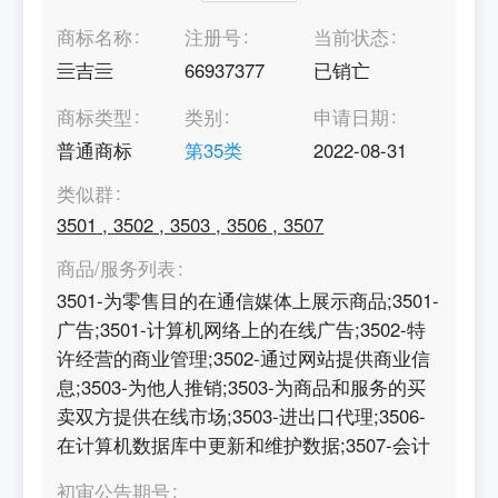
商标名称
注册号
当前状态
亖吉亖
66937377
已销亡
商标类型
类别
申请日期
普通商标
第
35
类
2022-08-31
类似群
3501
,
3502
,
3503
,
3506
,
3507
商品/服务列表
3501-为零售目的在通信媒体上展示商品;3501-
广告;3501-计算机网络上的在线广告;3502-特
许经营的商业管理;3502-通过网站提供商业信
息;3503-为他人推销;3503-为商品和服务的买
卖双方提供在线市场;3503-进出口代理;3506-
在计算机数据库中更新和维护数据;3507-会计
初审公告期号