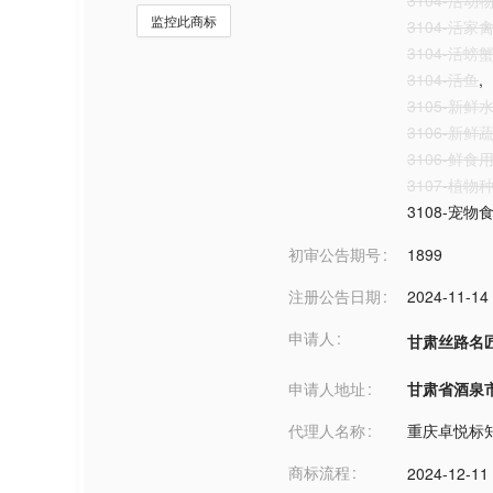
3104-活动
监控此商标
3104-活家
3104-活螃
3104-活鱼
,
3105-新鲜
3106-新鲜
3106-鲜食
3107-植物
3108-宠物
初审公告期号
1899
注册公告日期
2024-11-14
申请人
甘肃丝路名
申请人地址
甘肃省酒泉市***
代理人名称
重庆卓悦标
商标流程
2024-12-11