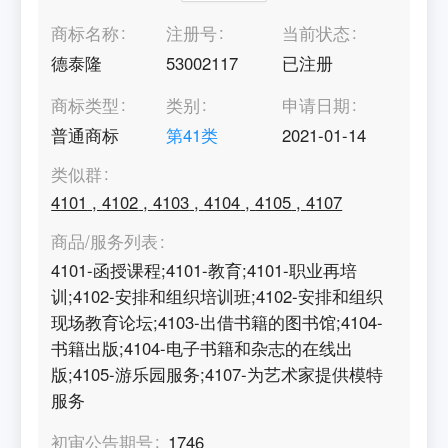
商标名称
注册号
当前状态
德泰隆
53002117
已注册
商标类型
类别
申请日期
普通商标
第
41
类
2021-01-14
类似群
4101
,
4102
,
4103
,
4104
,
4105
,
4107
商品/服务列表
4101-函授课程;4101-教育;4101-职业再培
训;4102-安排和组织培训班;4102-安排和组织
现场教育论坛;4103-出借书籍的图书馆;4104-
书籍出版;4104-电子书籍和杂志的在线出
版;4105-游乐园服务;4107-为艺术家提供模特
服务
初审公告期号
1746