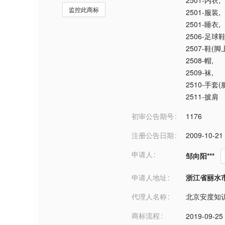
2501-内衣
,
监控此商标
2501-服装
,
2501-睡衣
,
2506-足球
2507-鞋(
2508-帽
,
2509-袜
,
2510-手套(
2511-披肩
初审公告期号
1176
注册公告日期
2009-10-21
申请人
邹向阳***
申请人地址
浙江省丽水市***
代理人名称
北京安度知
商标流程
2019-09-25