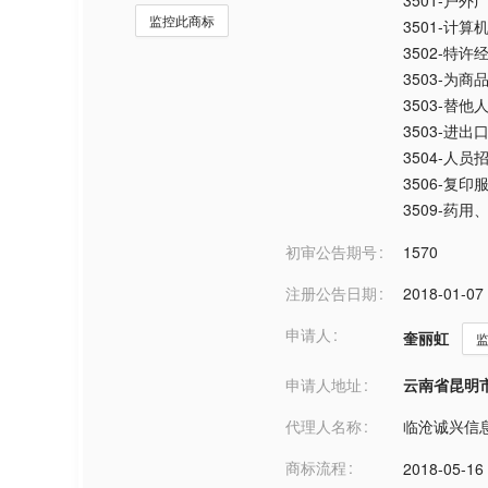
3501-户外
监控此商标
3501-计
3502-特
3503-为
3503-替他
3503-进出
3504-人员
3506-复印
3509-药
初审公告期号
1570
注册公告日期
2018-01-07
申请人
奎丽虹
申请人地址
云南省昆明市***
代理人名称
临沧诚兴信
商标流程
2018-05-16