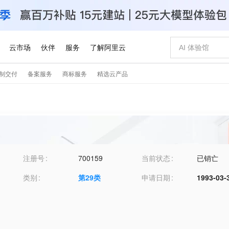
注册号
700159
当前状态
已销亡
类别
第
29
类
申请日期
1993-03-
品