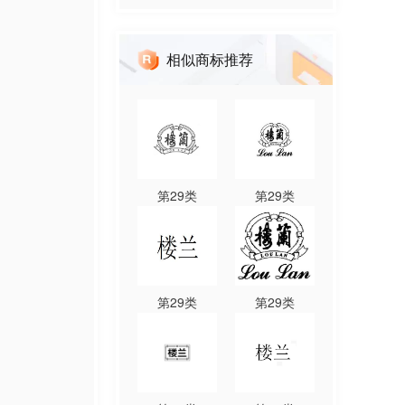
相似商标推荐
第
29
类
第
29
类
第
29
类
第
29
类