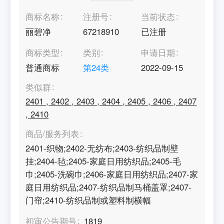
商标名称
注册号
当前状态
丽碧净
67218910
已注册
商标类型
类别
申请日期
普通商标
第
24
类
2022-09-15
类似群
2401
,
2402
,
2403
,
2404
,
2405
,
2406
,
2407
,
2410
商品/服务列表
2401-织物;2402-无纺布;2403-纺织品制壁
挂;2404-毡;2405-家庭日用纺织品;2405-毛
巾;2405-洗碗巾;2406-家庭日用纺织品;2407-家
庭日用纺织品;2407-纺织品制马桶盖罩;2407-
门帘;2410-纺织品制或塑料制横幅
初审公告期号
1819