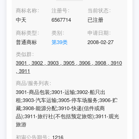
商标名称
注册号
当前状态
中天
6567714
已注册
商标类型
类别
申请日期
普通商标
第
39
类
2008-02-27
类似群
3901
,
3902
,
3903
,
3905
,
3906
,
3908
,
3910
,
3911
商品/服务列表
3901-商品包装;3901-运输;3902-船只出
租;3903-汽车运输;3905-停车场服务;3906-贮
藏;3908-能源分配;3910-快递(信件或商
品);3911-旅行社(不包括预定旅馆);3911-观光
旅游
初审公告期号
1216