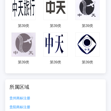
第
39
类
第
39
类
第
39
类
第
39
类
第
39
类
第
39
类
所属区域
贵州
商标注册
贵阳
商标注册