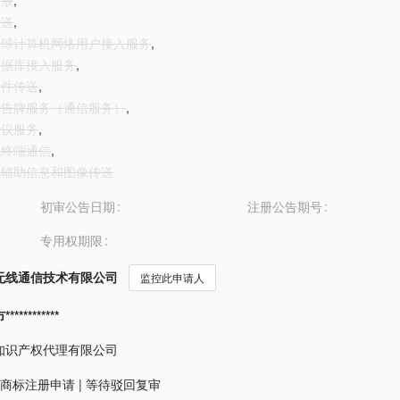
播放
,
传送
,
供全球计算机网络用户接入服务
,
供数据库接入服务
,
文件传送
,
子公告牌服务（通信服务）
,
会议服务
,
算机终端通信
,
算机辅助信息和图像传送
初审公告日期
注册公告期号
专用权期限
无线通信技术有限公司
监控此申请人
*********
知识产权代理有限公司
商标注册申请
|
等待驳回复审