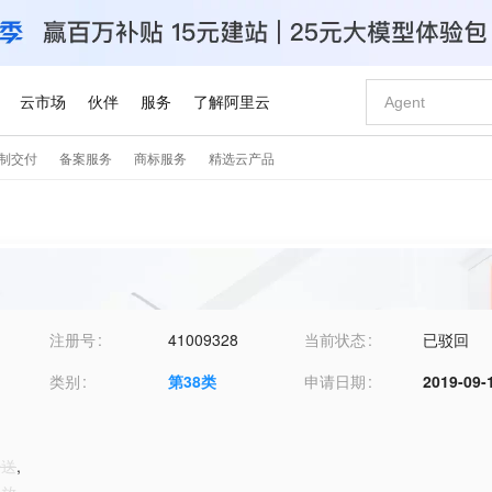
注册号
41009328
当前状态
已驳回
类别
第
38
类
申请日期
2019-09-
传送
,