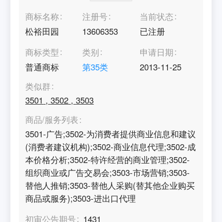
商标名称
注册号
当前状态
松裕田园
13606353
已注册
商标类型
类别
申请日期
普通商标
第
35
类
2013-11-25
类似群
3501
,
3502
,
3503
商品/服务列表
3501-广告;3502-为消费者提供商业信息和建议
(消费者建议机构);3502-商业信息代理;3502-成
本价格分析;3502-特许经营的商业管理;3502-
组织商业或广告交易会;3503-市场营销;3503-
替他人推销;3503-替他人采购(替其他企业购买
商品或服务);3503-进出口代理
初审公告期号
1431