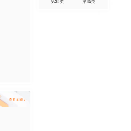
第
35
类
第
35
类
查看全部 >