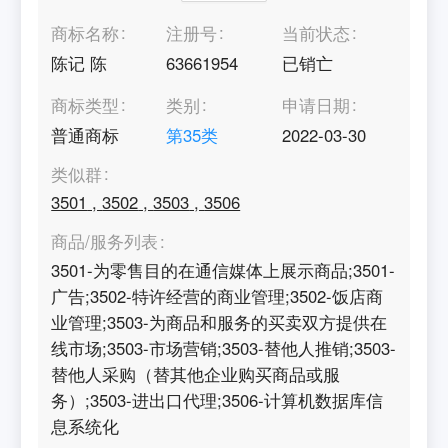
商标名称
注册号
当前状态
陈记 陈
63661954
已销亡
商标类型
类别
申请日期
普通商标
第
35
类
2022-03-30
类似群
3501
,
3502
,
3503
,
3506
商品/服务列表
3501-为零售目的在通信媒体上展示商品;3501-
广告;3502-特许经营的商业管理;3502-饭店商
业管理;3503-为商品和服务的买卖双方提供在
线市场;3503-市场营销;3503-替他人推销;3503-
替他人采购（替其他企业购买商品或服
务）;3503-进出口代理;3506-计算机数据库信
息系统化