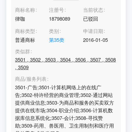
商标名称
注册号
当前状态
律咖
18798089
已驳回
商标类型
类别
申请日期
普通商标
第
35
类
2016-01-05
类似群
3501
,
3502
,
3503
,
3504
,
3506
,
3507
,
3508
,
3509
商品/服务列表
3501-广告;3501-计算机网络上的在线广
告;3502-特许经营的商业管理;3502-通过网站
提供商业信息;3503-为商品和服务的买卖双方
提供在线市场;3504-职业介绍;3506-计算机数
据库信息系统化;3507-会计;3508-寻找赞
助;3509-药用、兽医用、卫生用制剂和医疗用