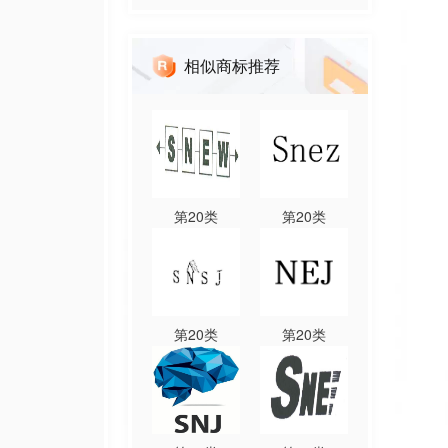
相似商标推荐
第
20
类
第
20
类
第
20
类
第
20
类