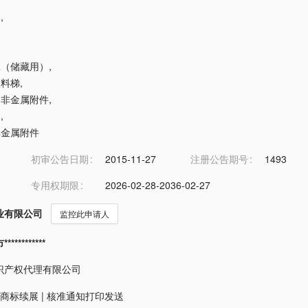
台
,
服罩（储藏用）
,
塑料梯
,
具用非金属附件
,
门
,
用非金属附件
初审公告日期
2015-11-27
注册公告期号
1493
专用权期限
2026-02-28-2036-02-27
业有限公司
监控此申请人
*********
识产权代理有限公司
商标续展
|
核准通知打印发送