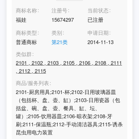
商标名称
注册号
当前状态
福娃
15674297
已注册
商标类型
类别
申请日期
普通商标
第
21
类
2014-11-13
类似群
2101
,
2102
,
2103
,
2105
,
2106
,
2108
,
2111
,
2112
,
2115
商品/服务列表
2101-厨房用具;2101-杯;2102-日用玻璃器皿
（包括杯、盘、壶、缸）;2103-日用瓷器（包
括盆、碗、盘、壶、餐具、缸、坛、
罐）;2105-饮用器皿;2106-晾衣架;2108-牙
刷;2111-保温瓶;2112-手动清洁器具;2115-诱杀
昆虫用电力装置