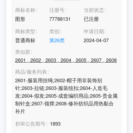
商标名称
注册号
当前状态
图形
77788131
已注册
商标类型
类别
申请日期
普通商标
第
26
类
2024-04-07
类似群
2601
,
2602
,
2603
,
2604
,
2605
,
2607
,
2608
商品/服务列表
2601-服装用挂绳;2602-帽子用非装饰别
针;2603-拉链;2603-服装纽扣;2604-人造毛
发;2604-假发;2605-成套编织用品;2605-贵金属
制针盒;2607-领撑;2608-修补纺织品用热黏合
补片
初审公告期号
1893