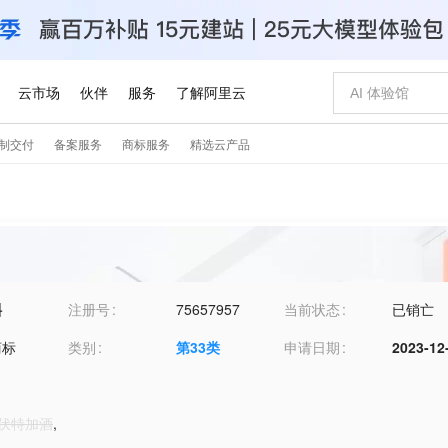
斛
注册号
75657957
当前状态
已销亡
商标
类别
第
33
类
申请日期
2023-12
1-伏特加酒
,