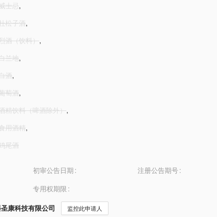
-威士忌
,
1-杜松子酒
,
1-烈酒（饮料）
,
-白兰地
,
-白酒
,
-葡萄酒
,
1-酒精饮料（啤酒除外）
,
1-食用酒精
,
-鸡尾酒
初审公告日期
注册公告期号
专用权期限
斛圣康科技有限公司
监控此申请人