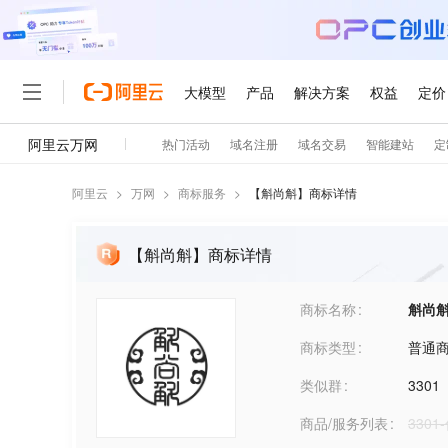
阿里云
>
万网
>
商标服务
>
【
斛尚斛
】商标详情
【斛尚斛】商标详情
商标名称
斛尚
商标类型
普通
类似群
3301
商品/服务列表
330