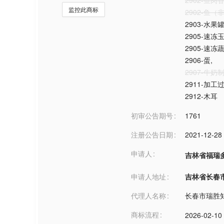
2902-鱼肉
监控此商标
2902-鱼（
2903-水果
2905-速冻
2905-速冻
2906-蛋
,
2907-牛奶
2911-加工
2912-木耳
初审公告期号
1761
注册公告日期
2021-12-28
申请人
吉林省福瑞
申请人地址
吉林省长春市***
代理人名称
长春市瑞胜
商标流程
2026-02-10