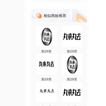
相似商标推荐
第
29
类
第
29
类
第
29
类
第
29
类