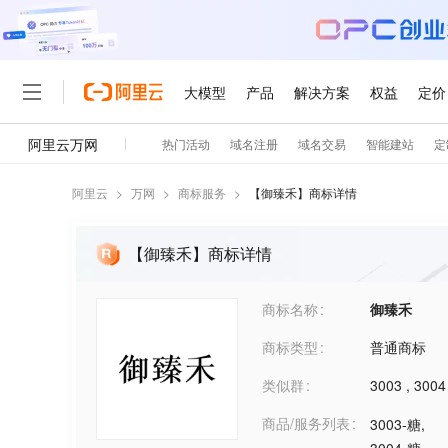
阿里云
>
万网
>
商标服务
>
【
御臻禾
】商标详情
【御臻禾】商标详情
商标名称
御臻禾
商标类型
普通商标
类似群
3003
,
3004
商品/服务列表
3003-糖
,