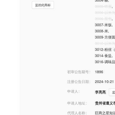
3004-糖
,
监控此商标
3005-蜂蜜
,
3006-以
3006-面包
,
3007-米饭
,
3008-米
,
3009-方便
3010-以
3012-粉丝
3014-食盐
,
3016-调味
初审公告期号
1896
注册公告日期
2024-10-21
申请人
李亮亮
申请人地址
贵州省遵义市***
代理人名称
巨商之星知