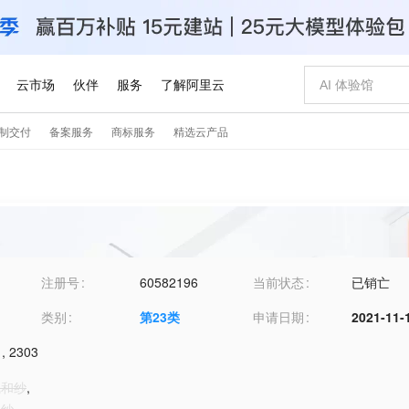
注册号
60582196
当前状态
已销亡
类别
第
23
类
申请日期
2021-11-
,
2303
线和纱
,