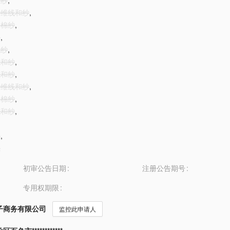
丝纱
,
成纤维线和纱
,
和棉纱
,
棉
,
毛纱
,
线和纱
,
线和纱
,
成纤维线和纱
,
和棉纱
,
线和纱
,
线
,
线
初审公告日期
注册公告期号
专用权期限
子商务有限公司
监控此申请人