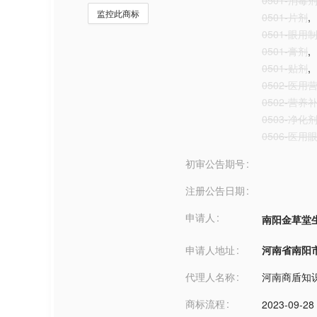
0501-消毒
监控此商标
0501-片剂
,
0501-眼用
0501-膏剂
,
0501-贴剂
,
0502-医用
0502-营养
0503-净化
0506-医用
初审公告期号
注册公告日期
申请人
南阳金草堂
申请人地址
河南省南阳市***
代理人名称
河南商盾知
商标流程
2023-09-28