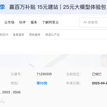
注册号
71230335
当前状态
已销亡
类别
第
05
类
申请日期
2023-04-
,
0503
,
0506
膏药
,