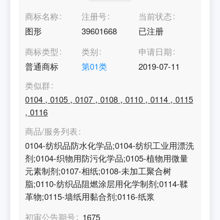
商标名称
注册号
当前状态
图形
39601668
已注册
商标类型
类别
申请日期
普通商标
第
01
类
2019-07-11
类似群
0104
,
0105
,
0107
,
0108
,
0110
,
0114
,
0115
,
0116
商品/服务列表
0104-纺织品防水化学品;0104-纺织工业用漂洗
剂;0104-织物用防污化学品;0105-植物用微量
元素制剂;0107-相纸;0108-未加工聚合树
脂;0110-纺织品阻燃涂层用化学制剂;0114-鞣
革物;0115-墙纸用黏合剂;0116-纸浆
初审公告期号
1675