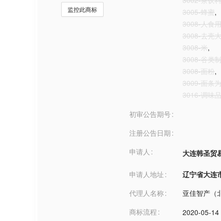
3002-茶饮
监控此商标
3005-蜂蜜
,
3008-人
3008-去壳
3008-米
,
3008-谷类
3008-面粉
,
3009-面
3016-调味
初审公告期号
注册公告日期
申请人
大连韩圣贸
申请人地址
辽宁省大连市***
代理人名称
亚佳智产（
商标流程
2020-05-14