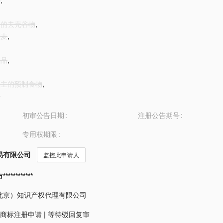
料
,
食用的去壳谷物
,
大麦
,
制品
,
条为主的预制食物
,
品
初审公告日期
注册公告期号
专用权期限
易有限公司
监控此申请人
*********
北京）知识产权代理有限公司
商标注册申请
|
等待驳回复审