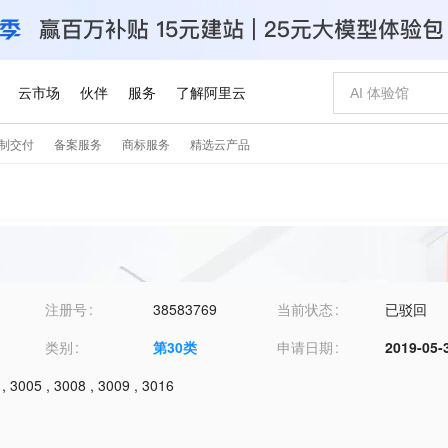
注册号
38583769
当前状态
已驳回
类别
第
30
类
申请日期
2019-05-
,
3005
,
3008
,
3009
,
3016