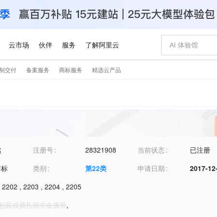
达
注册号
28321908
当前状态
已注册
商标
类别
第
22
类
申请日期
2017-12
,
2202
,
2203
,
2204
,
2205
1-包装或捆扎用非金属带
,