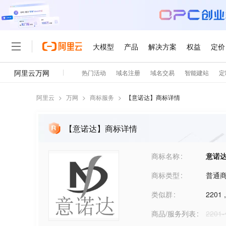
阿里云
>
万网
>
商标服务
>
【
意诺达
】商标详情
【意诺达】商标详情
商标名称
意诺
商标类型
普通
类似群
2201
商品/服务列表
220