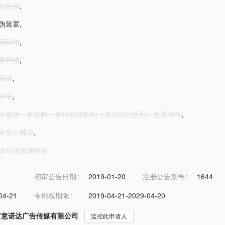
-包装绳
,
-伪装罩
,
-风障布
,
-裹尸袋
,
-面袋
,
-茅草
,
4-非橡胶、非塑料、非纸或纸板制（填充或衬垫用）包装材料
,
5-未加工棉花
,
5-纺织用玻璃纤维
初审公告日期
2019-01-20
注册公告期号
1644
04-21
专用权期限
2019-04-21-2029-04-20
市意诺达广告传媒有限公司
监控此申请人