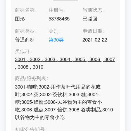
商标名称
注册号
当前状态
图形
53788465
已驳回
商标类型
类别
申请日期
普通商标
第
30
类
2021-02-22
类似群
3001
,
3002
,
3003
,
3004
,
3005
,
3006
,
3007
,
3008
,
3010
商品/服务列表
3001-咖啡;3002-用作茶叶代用品的花或
叶;3002-茶;3002-茶饮料;3003-糖;3004-
糖;3005-蜂蜜;3006-以谷物为主的零食小
吃;3006-糕点;3007-馅饼;3008-谷类制品;3010-
以谷物为主的零食小吃
初审公告期号