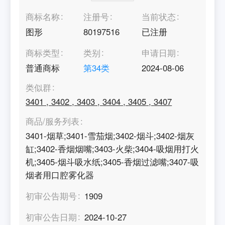
商标名称
注册号
当前状态
图形
80197516
已注册
商标类型
类别
申请日期
普通商标
第
34
类
2024-08-06
类似群
3401
,
3402
,
3403
,
3404
,
3405
,
3407
商品/服务列表
3401-烟草;3401-雪茄烟;3402-烟斗;3402-烟灰
缸;3402-香烟烟嘴;3403-火柴;3404-吸烟用打火
机;3405-烟斗吸水纸;3405-香烟过滤嘴;3407-吸
烟者用口腔雾化器
初审公告期号
1909
初审公告日期
2024-10-27