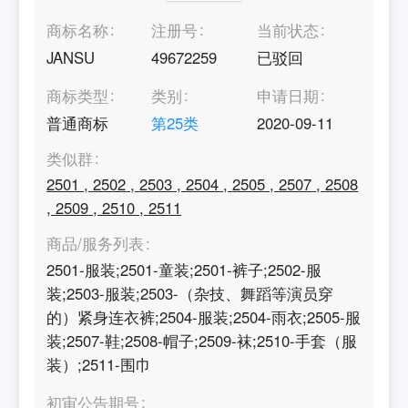
商标名称
注册号
当前状态
JANSU
49672259
已驳回
商标类型
类别
申请日期
普通商标
第
25
类
2020-09-11
类似群
2501
,
2502
,
2503
,
2504
,
2505
,
2507
,
2508
,
2509
,
2510
,
2511
商品/服务列表
2501-服装;2501-童装;2501-裤子;2502-服
装;2503-服装;2503-（杂技、舞蹈等演员穿
的）紧身连衣裤;2504-服装;2504-雨衣;2505-服
装;2507-鞋;2508-帽子;2509-袜;2510-手套（服
装）;2511-围巾
初审公告期号