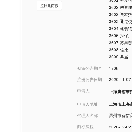
3602-分
监控此商标
3602-融资
3602-资本
3602-通
3604-建
3606-担保
,
3607-募集
3608-信托
,
3609-典当
初审公告期号
1706
注册公告日期
2020-11-07
申请人
上海魔霸摩
申请人地址
上海市上海市***
代理人名称
温州市智信
商标流程
2020-12-02