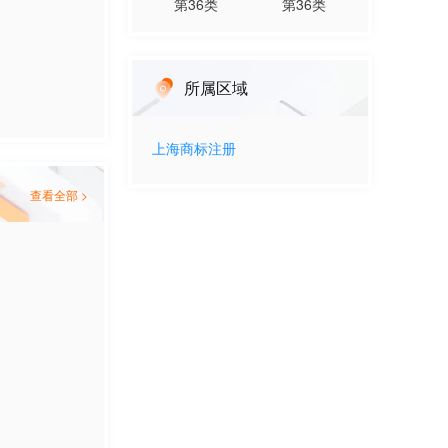
第
36
类
第
36
类
所属区域
上海
商标注册
查看全部 >