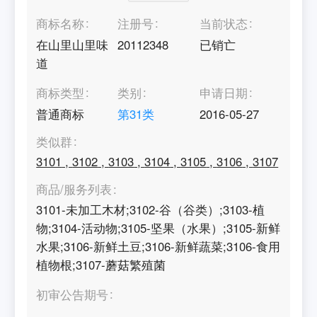
商标名称
注册号
当前状态
在山里山里味
20112348
已销亡
道
商标类型
类别
申请日期
普通商标
第
31
类
2016-05-27
类似群
3101
,
3102
,
3103
,
3104
,
3105
,
3106
,
3107
商品/服务列表
3101-未加工木材;3102-谷（谷类）;3103-植
物;3104-活动物;3105-坚果（水果）;3105-新鲜
水果;3106-新鲜土豆;3106-新鲜蔬菜;3106-食用
植物根;3107-蘑菇繁殖菌
初审公告期号