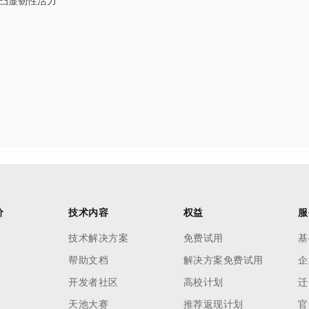
凸显韧性活力