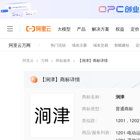
阿里云
>
万网
>
商标服务
>
【
涧津
】商标详情
【涧津】商标详情
商标名称
涧津
商标类型
普通商标
类似群
1201
,
1202
商品/服务列表
1201-电动