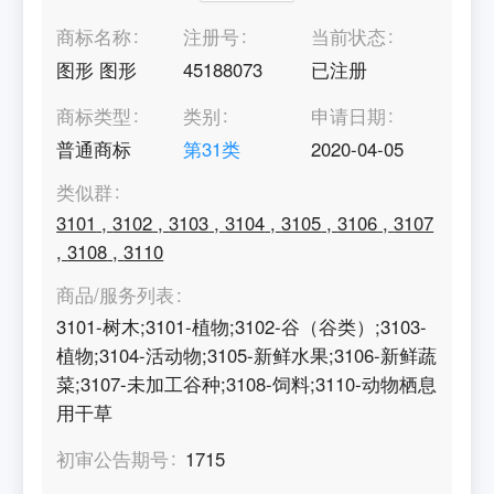
商标名称
注册号
当前状态
图形 图形
45188073
已注册
商标类型
类别
申请日期
普通商标
第
31
类
2020-04-05
类似群
3101
,
3102
,
3103
,
3104
,
3105
,
3106
,
3107
,
3108
,
3110
商品/服务列表
3101-树木;3101-植物;3102-谷（谷类）;3103-
植物;3104-活动物;3105-新鲜水果;3106-新鲜蔬
菜;3107-未加工谷种;3108-饲料;3110-动物栖息
用干草
初审公告期号
1715