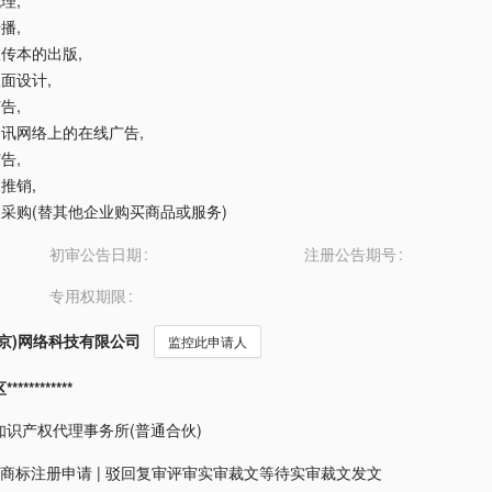
代理
,
传播
,
告宣传本的出版
,
版面设计
,
广告
,
据通讯网络上的在线广告
,
广告
,
人推销
,
他人采购(替其他企业购买商品或服务)
初审公告日期
注册公告期号
专用权期限
京)网络科技有限公司
监控此申请人
*********
知识产权代理事务所(普通合伙)
商标注册申请
|
驳回复审评审实审裁文等待实审裁文发文