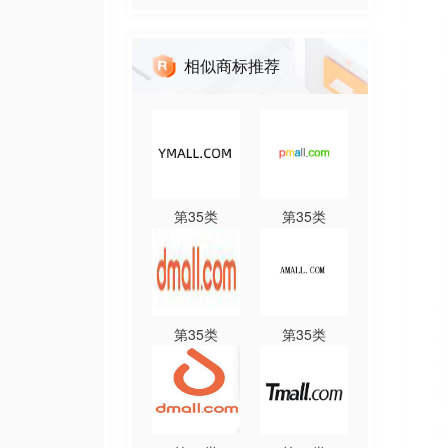
相似商标推荐
第
35
类
第
35
类
第
35
类
第
35
类