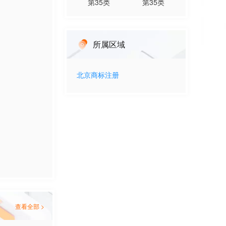
第
35
类
第
35
类
所属区域
北京
商标注册
查看全部 >