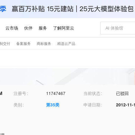
M
注册号
11747467
当前状态
已驳回
类别
第
35
类
申请日期
2012-11-