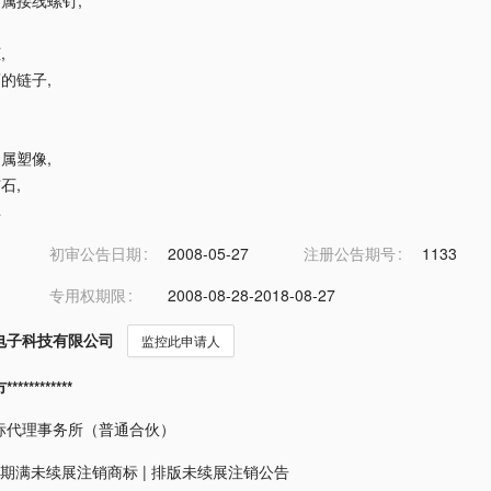
缆金属接线螺钉
,
柜
,
畜的链子
,
金属塑像
,
矿石
,
碑
初审公告日期
2008-05-27
注册公告期号
1133
专用权期限
2008-08-28-2018-08-27
电子科技有限公司
监控此申请人
*********
标代理事务所（普通合伙）
期满未续展注销商标
|
排版未续展注销公告