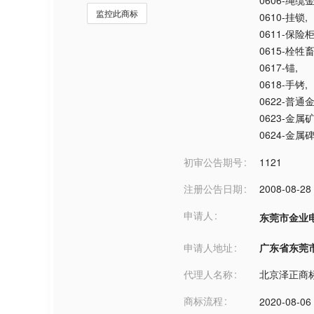
0606-绳
监控此商标
0610-挂锁
,
0611-保险
0615-栓牲
0617-锚
,
0618-手铐
,
0622-普通
0623-金属
0624-金属
初审公告期号
1121
注册公告日期
2008-08-28
申请人
东莞市金业
申请人地址
广东省东莞市***
代理人名称
北京泽正商
商标流程
2020-08-06