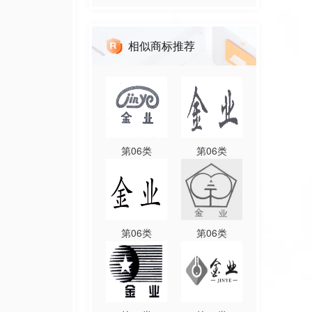
相似商标推荐
第
06
类
第
06
类
第
06
类
第
06
类