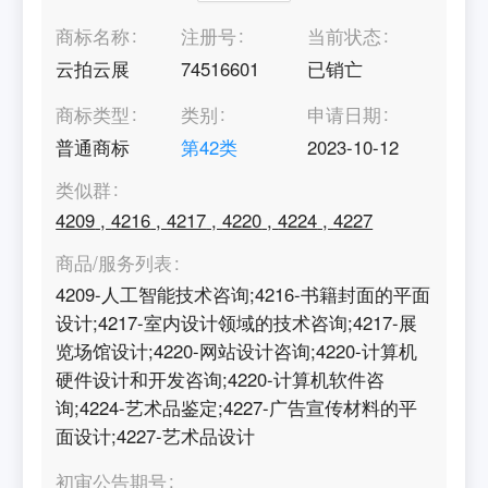
商标名称
注册号
当前状态
云拍云展
74516601
已销亡
商标类型
类别
申请日期
普通商标
第
42
类
2023-10-12
类似群
4209
,
4216
,
4217
,
4220
,
4224
,
4227
商品/服务列表
4209-人工智能技术咨询;4216-书籍封面的平面
设计;4217-室内设计领域的技术咨询;4217-展
览场馆设计;4220-网站设计咨询;4220-计算机
硬件设计和开发咨询;4220-计算机软件咨
询;4224-艺术品鉴定;4227-广告宣传材料的平
面设计;4227-艺术品设计
初审公告期号