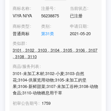
商标名称
注册号
当前状态
VIYA NIYA
56238875
已注册
商标类型
类别
申请日期
普通商标
第
31
类
2021-05-20
类似群
3101
,
3102
,
3103
,
3104
,
3105
,
3106
,
3107
,
3108
,
3110
商品/服务列表
3101-未加工木材;3102-小麦;3103-自然
花;3104-供展览用动物;3105-未加工的坚
果;3106-新鲜甜菜;3107-未加工谷种;3108-动物
食品;3110-动物栖息用干草
初审公告期号
1759