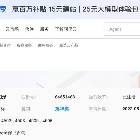
图形
注册号
64851468
当前状态
已注册
商标
类别
第
45
类
申请日期
2022-05
,
4502
,
4503
,
4505
,
4506
1-安全保卫咨询
,