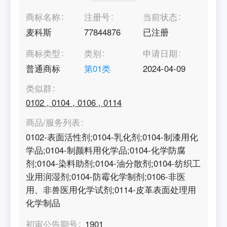
商标名称
注册号
当前状态
麦科斯
77844876
已注册
商标类型
类别
申请日期
普通商标
第
01
类
2024-04-09
类似群
0102
,
0104
,
0106
,
0114
商品/服务列表
0102-表面活性剂;0104-乳化剂;0104-制漆用化
学品;0104-制颜料用化学品;0104-化学防腐
剂;0104-染料助剂;0104-油分散剂;0104-纺织工
业用润湿剂;0104-防霉化学制剂;0106-非医
用、非兽医用化学试剂;0114-皮革表面处理用
化学制品
初审公告期号
1901