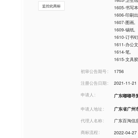
1603-卫生
监控此商标
1605-书写
1606-印刷
1607-图画
,
1609-锡纸
,
1610-订书
1611-办公
1614-笔
,
1615-文具
初审公告期号
1756
注册公告日期
2021-11-21
申请人
广东嘟嘟寻
申请人地址
广东省广州市***
代理人名称
广东百淘信
商标流程
2022-04-27