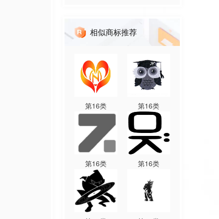
相似商标推荐
第
16
类
第
16
类
第
16
类
第
16
类