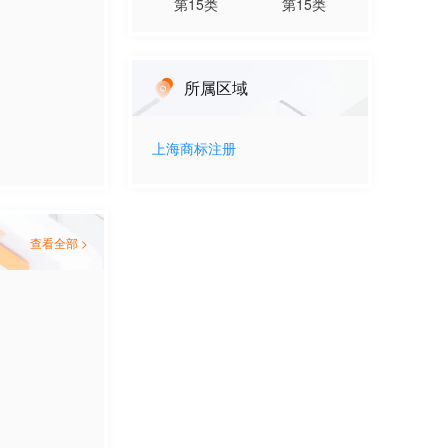
第
15
类
第
15
类
所属区域
上海
商标注册
查看全部 >